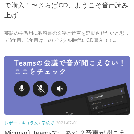
で購入！〜さらばCD、ようこそ音声読み
上げ
英語の学習用に教科書の文字と音声を連動させたいと思っ
て3年目。1年目はこのデジタル時代にCD購入（！...
レポート＆コラム
/
学校で
2021-07-01
Microsoft Teamsで「あれ？音声が聞こえ