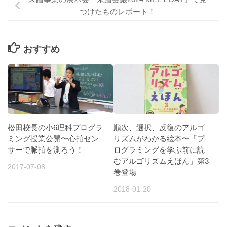
つけたものレポート！
おすすめ
松田校長の小6理科プログラ
順次、選択、反復のアルゴ
ミング授業公開〜心拍セン
リズムがわかる絵本〜「プ
サーで脈拍を測ろう！
ログラミングを学ぶ前に読
むアルゴリズムえほん」第3
2017-07-08
巻登場
2018-01-20