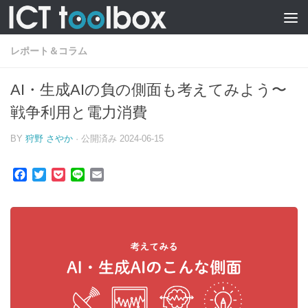
レポート＆コラム
AI・生成AIの負の側面も考えてみよう〜
戦争利用と電力消費
BY
狩野 さやか
· 公開済み
2024-06-15
Facebook
Twitter
Pocket
Line
Email