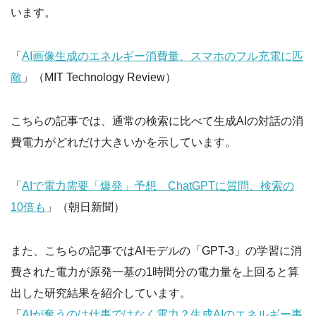
います。
「
AI画像生成のエネルギー消費量、スマホのフル充電に匹
敵
」（MIT Technology Review）
こちらの記事では、通常の検索に比べて生成AIの対話の消
費電力がどれだけ大きいかを示しています。
「
AIで電力需要「爆発」予想 ChatGPTに質問、検索の
10倍も
」（朝日新聞）
また、こちらの記事ではAIモデルの「GPT-3」の学習に消
費された電力が原発一基の1時間分の電力量を上回ると算
出した研究結果を紹介しています。
「
AIが奪うのは仕事ではなく電力？生成AIのエネルギー事