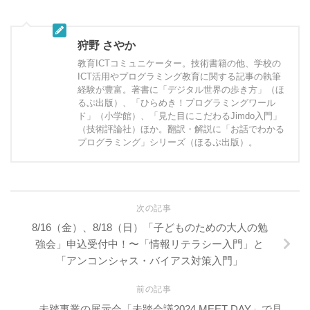
狩野 さやか
教育ICTコミュニケーター。技術書籍の他、学校の
ICT活用やプログラミング教育に関する記事の執筆
経験が豊富。著書に「デジタル世界の歩き方」（ほ
るぷ出版）、「ひらめき！プログラミングワール
ド」（小学館）、「見た目にこだわるJimdo入門」
（技術評論社）ほか。翻訳・解説に「お話でわかる
プログラミング」シリーズ（ほるぷ出版）。
次の記事
8/16（金）、8/18（日）「子どものための大人の勉
強会」申込受付中！〜「情報リテラシー入門」と
「アンコンシャス・バイアス対策入門」
前の記事
未踏事業の展示会「未踏会議2024 MEET DAY」で見