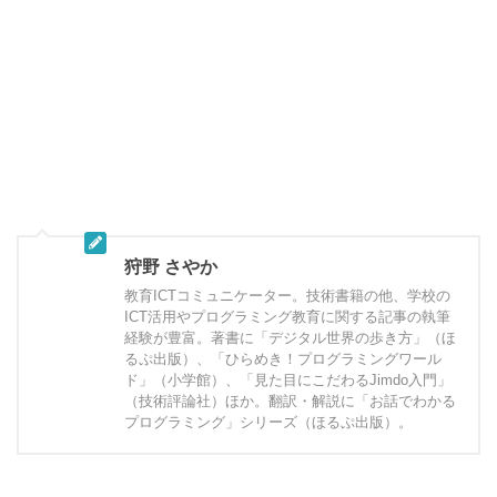
狩野 さやか
教育ICTコミュニケーター。技術書籍の他、学校の
ICT活用やプログラミング教育に関する記事の執筆
経験が豊富。著書に「デジタル世界の歩き方」（ほ
るぷ出版）、「ひらめき！プログラミングワール
ド」（小学館）、「見た目にこだわるJimdo入門」
（技術評論社）ほか。翻訳・解説に「お話でわかる
プログラミング」シリーズ（ほるぷ出版）。