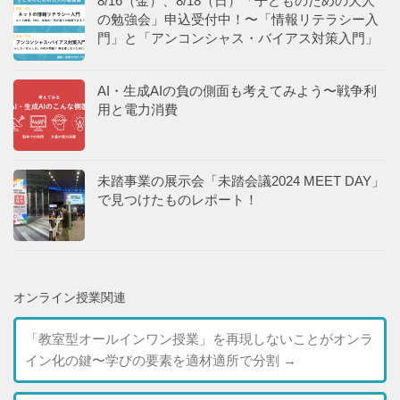
8/16（金）、8/18（日）「子どものための大人
の勉強会」申込受付中！〜「情報リテラシー入
門」と「アンコンシャス・バイアス対策入門」
AI・生成AIの負の側面も考えてみよう〜戦争利
用と電力消費
未踏事業の展示会「未踏会議2024 MEET DAY」
で見つけたものレポート！
オンライン授業関連
「教室型オールインワン授業」を再現しないことがオンラ
イン化の鍵〜学びの要素を適材適所で分割
→