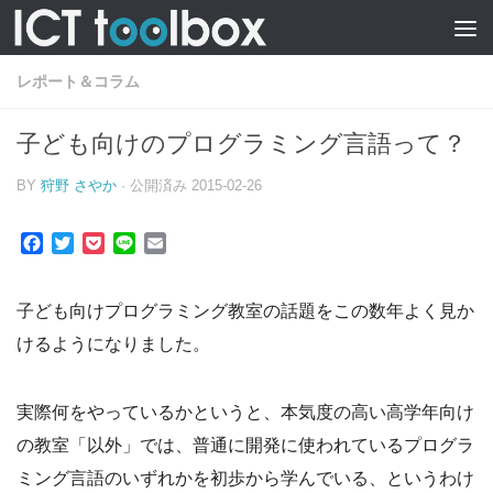
レポート＆コラム
子ども向けのプログラミング言語って？
BY
狩野 さやか
· 公開済み
2015-02-26
Facebook
Twitter
Pocket
Line
Email
子ども向けプログラミング教室の話題をこの数年よく見か
けるようになりました。
実際何をやっているかというと、本気度の高い高学年向け
の教室「以外」では、普通に開発に使われているプログラ
ミング言語のいずれかを初歩から学んでいる、というわけ