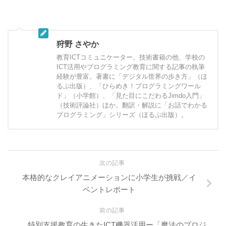
狩野 さやか
教育ICTコミュニケーター。技術書籍の他、学校の
ICT活用やプログラミング教育に関する記事の執筆
経験が豊富。著書に「デジタル世界の歩き方」（ほ
るぷ出版）、「ひらめき！プログラミングワール
ド」（小学館）、「見た目にこだわるJimdo入門」
（技術評論社）ほか。翻訳・解説に「お話でわかる
プログラミング」シリーズ（ほるぷ出版）。
次の記事
本格的なクレイアニメーションに小学生が挑戦／イ
ベントレポート
前の記事
特別支援教育の生きたICT機器活用ー「魔法のプロジ