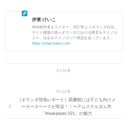
伊東 けいこ
Web制作者＆ライター。2017年よりオランダ在住。
サイト構築の傍らオランダにおける教育＆テクノロ
ジー、社会＆テクノロジー周辺を追っています。
https://chari-kamo.com
次の記事
前の記事
［オランダ現地レポート］図書館には子ども向けメ
ーカースペースが常設！！〜アムステルダム市
「Maakplaats 021」の魅力