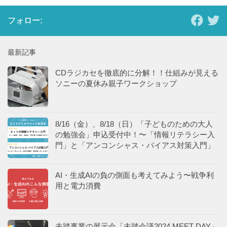
フォロー:
最新記事
CDラジカセを徹底的に分解！！仕組みが見える
ソニーの夏休み親子ワークショップ
8/16（金）、8/18（日）「子どものための大人
の勉強会」申込受付中！〜「情報リテラシー入
門」と「アンコンシャス・バイアス対策入門」
AI・生成AIの負の側面も考えてみよう〜戦争利
用と電力消費
未踏事業の展示会「未踏会議2024 MEET DAY」