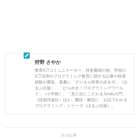
狩野 さやか
教育ICTコミュニケーター。技術書籍の他、学校の
ICT活用やプログラミング教育に関する記事の執筆
経験が豊富。著書に「デジタル世界の歩き方」（ほ
るぷ出版）、「ひらめき！プログラミングワール
ド」（小学館）、「見た目にこだわるJimdo入門」
（技術評論社）ほか。翻訳・解説に「お話でわかる
プログラミング」シリーズ（ほるぷ出版）。
次の記事