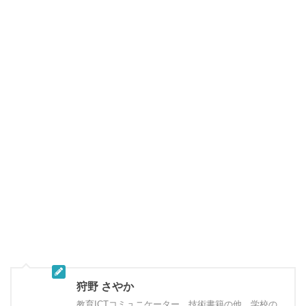
狩野 さやか
教育ICTコミュニケーター。技術書籍の他、学校の