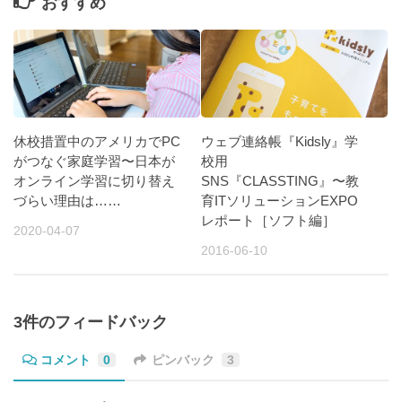
おすすめ
休校措置中のアメリカでPC
ウェブ連絡帳『Kidsly』学
がつなぐ家庭学習〜日本が
校用
オンライン学習に切り替え
SNS『CLASSTING』〜教
づらい理由は……
育ITソリューションEXPO
レポート［ソフト編］
2020-04-07
2016-06-10
3件のフィードバック
コメント
0
ピンバック
3