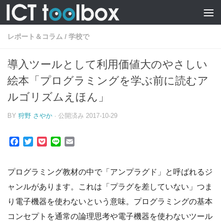
レポート＆コラム
/
学校で
導入ツールとして利用価値大のやさしい
絵本「プログラミングを学ぶ前に読むア
ルゴリズムえほん」
BY
狩野 さやか
· 公開済み
2017-10-29
Facebook
Twitter
Pocket
Line
Email
プログラミング教材の中で「アンプラグド」と呼ばれるジ
ャンルがあります。これは「プラグを差していない」つま
り電子機器を使わないという意味。プログラミングの基本
コンセプトを通常の論理思考や電子機器を使わないツール