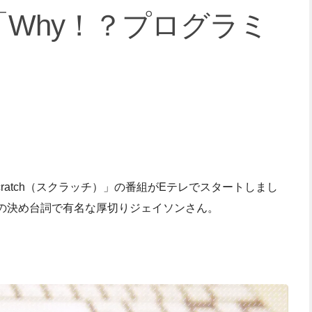
「Why！？プログラミ
ratch（スクラッチ）」の番組がEテレでスタートしまし
le!?」の決め台詞で有名な厚切りジェイソンさん。