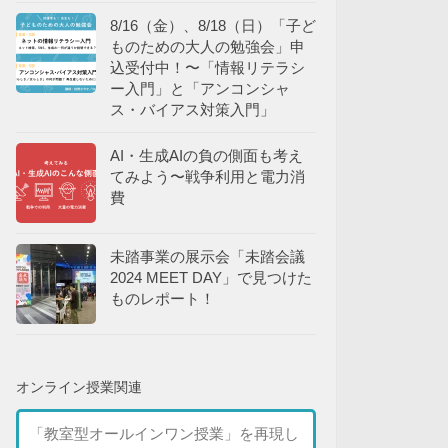
8/16（金）、8/18（日）「子ど
ものための大人の勉強会」申
込受付中！〜「情報リテラシ
ー入門」と「アンコンシャ
ス・バイアス対策入門」
AI・生成AIの負の側面も考え
てみよう〜戦争利用と電力消
費
未踏事業の展示会「未踏会議
2024 MEET DAY」で見つけた
ものレポート！
オンライン授業関連
「教室型オールインワン授業」を再現し