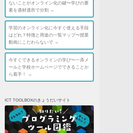
ないことがオンライン化の鍵〜学びの要
素を適材適所で分割
→
学習のオンライン化に今すぐ使える手段
はどれ？特徴と用途の一覧マップ〜授業
動画にこだわらないで
→
今すぐできるオンラインの学び〜一斉メ
ールと学校ホームページでできることか
ら着手！
→
ICT TOOLBOXのきょうだいサイト