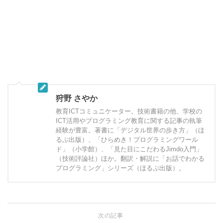
狩野 さやか
教育ICTコミュニケーター。技術書籍の他、学校の
ICT活用やプログラミング教育に関する記事の執筆
経験が豊富。著書に「デジタル世界の歩き方」（ほ
るぷ出版）、「ひらめき！プログラミングワール
ド」（小学館）、「見た目にこだわるJimdo入門」
（技術評論社）ほか。翻訳・解説に「お話でわかる
プログラミング」シリーズ（ほるぷ出版）。
次の記事