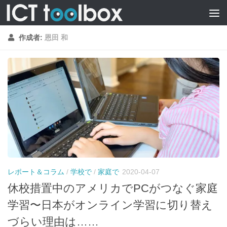
作成者:
恩田 和
レポート＆コラム
/
学校で
/
家庭で
2020-04-07
休校措置中のアメリカでPCがつなぐ家庭
学習〜日本がオンライン学習に切り替え
づらい理由は……